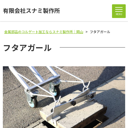
有限会社スナミ製作所
MENU
金属部品のコルゲート加工ならスナミ製作所｜岡山
>
フタアガール
フタアガール