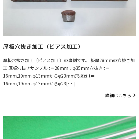
厚板穴抜き加工（ピアス加工）
厚板穴抜き加工（ピアス加工）の事例です。 板厚28mmの穴抜き加
工 厚板穴抜きサンプル t＝28mm：φ35mm穴抜き t＝
16mm,19mm:φ13mmからφ23mm穴抜き t＝
16mm,19mm:φ13mmからφ23[…..]
詳細はこちら