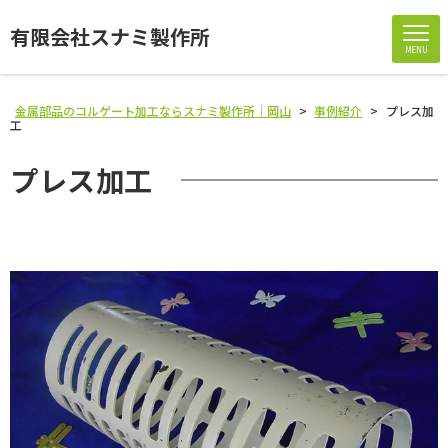
有限会社スナミ製作所
MENU
金属部品のコルゲート加工ならスナミ製作所｜岡山
>
事例紹介
>
プレス加
工
プレス加工